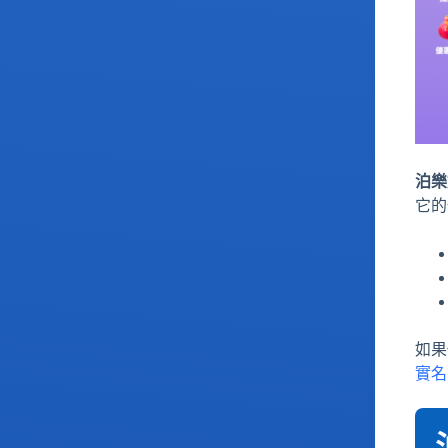
泊樂
它的
如果
實名