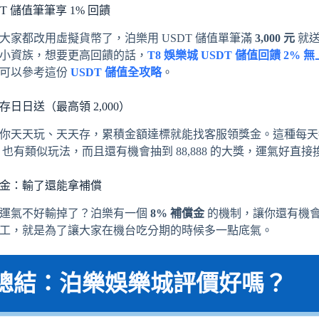
DT 儲值筆筆享 1% 回饋
大家都改用虛擬貨幣了，泊樂用 USDT 儲值單筆滿
3,000 元
就
小資族，想要更高回饋的話，
T8 娛樂城 USDT 儲值回饋 2% 
可以參考這份
USDT 儲值全攻略
。
存日日送（最高領 2,000）
你天天玩、天天存，累積金額達標就能找客服領獎金。這種每天
也有類似玩法，而且還有機會抽到 88,888 的大獎，運氣好直接
金：輸了還能拿補償
運氣不好輸掉了？泊樂有一個
8% 補償金
的機制，讓你還有機
工，就是為了讓大家在機台吃分期的時候多一點底氣。
總結：泊樂娛樂城評價好嗎？