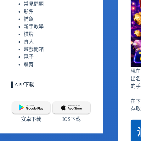
常見問題
彩票
捕魚
新手教學
棋牌
真人
遊戲開箱
電子
體育
現在
出名
▌APP下載
的手
在下
存取
安卓下載
IOS下載