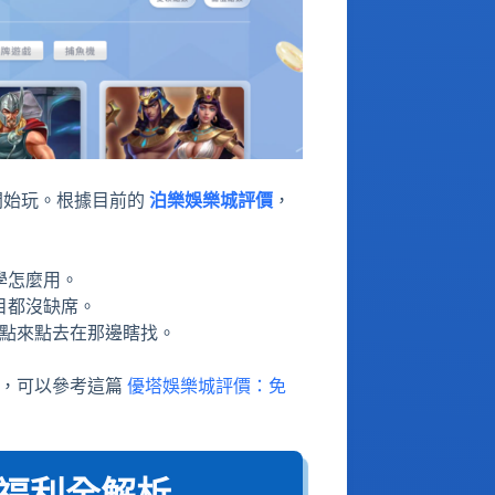
開始玩。根據目前的
泊樂娛樂城評價
，
學怎麼用。
目都沒缺席。
點來點去在那邊瞎找。
，可以參考這篇
優塔娛樂城評價：免
新福利全解析