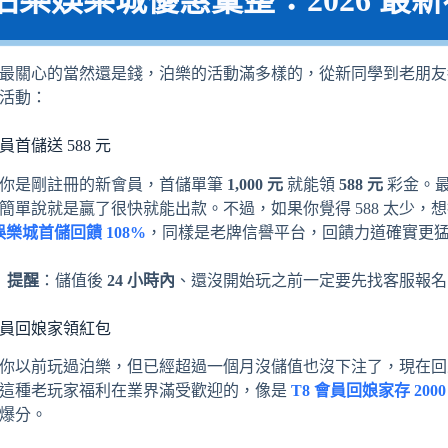
最關心的當然還是錢，泊樂的活動滿多樣的，從新同學到老朋友
活動：
員首儲送 588 元
你是剛註冊的新會員，首儲單筆
1,000 元
就能領
588 元
彩金。
簡單說就是贏了很快就能出款。不過，如果你覺得 588 太少，
 娛樂城首儲回饋 108%
，同樣是老牌信譽平台，回饋力道確實更
提醒
：儲值後
24 小時內
、還沒開始玩之前一定要先找客服報名
員回娘家領紅包
你以前玩過泊樂，但已經超過一個月沒儲值也沒下注了，現在
這種老玩家福利在業界滿受歡迎的，像是
T8 會員回娘家存 2000 
爆分。