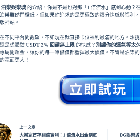
完
泊樂娛樂城
的介紹，你是不是也對那「1 倍流水」感到心動？
泊樂雖然門檻低，但如果你追求的是更極致的爆分快感與福利，
版神站。
在不同平台間觀望，不如現在就直接卡位福利最滿的地方。想挑戰比
？還是想體驗
USDT 2% 回饋無上限
的快感？
別讓你的運氣等太
專屬開運金，讓你的每一筆儲值都發揮最大價值。不管是泊樂的
的贏面更大！
上一
文章
大撈家首存翻倍實測：1 倍流水出金到底
DG娛樂城