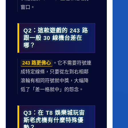
窗口。
Q2：這款遊戲的 243 路
跟一般 30 線機台差在
哪？
243 路更佛心
。它不需要符號連
成特定線條，只要從左到右相鄰
滾輪有相同符號就中獎，大幅降
低了「差一格就中」的怨念。
Q3：在 T8 娛樂城玩宙
斯老虎機有什麼特殊優
勢？