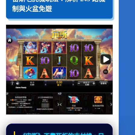
制與火盆免遊