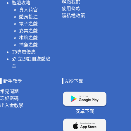
聯絡我們
遊戲攻略
使用條款
真人荷官
隱私權政策
體育投注
電子遊戲
彩票遊戲
棋牌遊戲
捕魚遊戲
T8專屬優惠
🎁 立即註冊送體驗
金
▌新手教學
▌APP下載
常見問題
忘記密碼
出入金教學
安卓下載