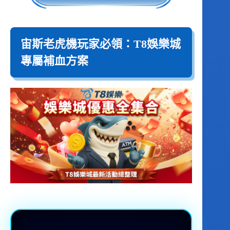
宙斯老虎機玩家必領：T8娛樂城
專屬補血方案