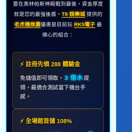
要在奧林帕斯神殿戰到最後，資金厚度
就是您的最強後盾。
T8 娛樂城
提供的
老虎機推薦
優惠是目前玩
RK5電子
最
佛心的組合：
⚡ 註冊先領 288 體驗金
3 倍水
免儲值即可領取，
提
領，最適合測試當下機台手
感。
⚡ 全場館首儲 108%