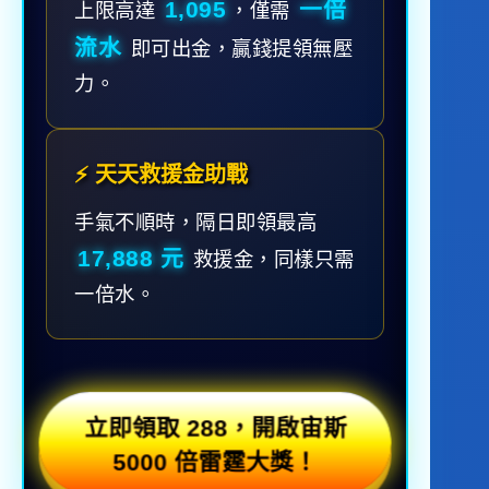
1,095
一倍
上限高達
，僅需
流水
即可出金，贏錢提領無壓
力。
⚡ 天天救援金助戰
手氣不順時，隔日即領最高
17,888 元
救援金，同樣只需
一倍水。
立即領取 288，開啟宙斯
5000 倍雷霆大獎！