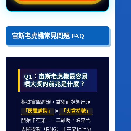
宙斯老虎機常見問題 FAQ
Q1：宙斯老虎機最容易
噴大獎的前兆是什麼？
根據實戰經驗，當盤面頻繁出現
「閃電盾牌」
且
「火盆符號」
開始卡在第一、二軸時，通常代
表隨機數（RNG）正在靠近吐分