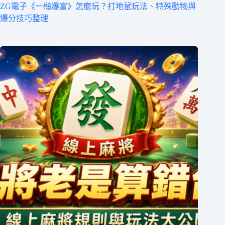
ZG電子《一槌爆富》怎麼玩？打地鼠玩法、特殊動物與
爆分技巧整理