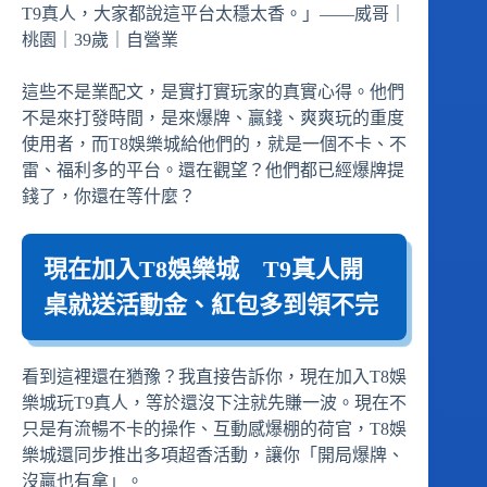
T9真人，大家都說這平台太穩太香。」——威哥｜
桃園｜39歲｜自營業
這些不是業配文，是實打實玩家的真實心得。他們
不是來打發時間，是來爆牌、贏錢、爽爽玩的重度
使用者，而T8娛樂城給他們的，就是一個不卡、不
雷、福利多的平台。還在觀望？他們都已經爆牌提
錢了，你還在等什麼？
現在加入T8娛樂城 T9真人開
桌就送活動金、紅包多到領不完
看到這裡還在猶豫？我直接告訴你，現在加入T8娛
樂城玩T9真人，等於還沒下注就先賺一波。現在不
只是有流暢不卡的操作、互動感爆棚的荷官，T8娛
樂城還同步推出多項超香活動，讓你「開局爆牌、
沒贏也有拿」。