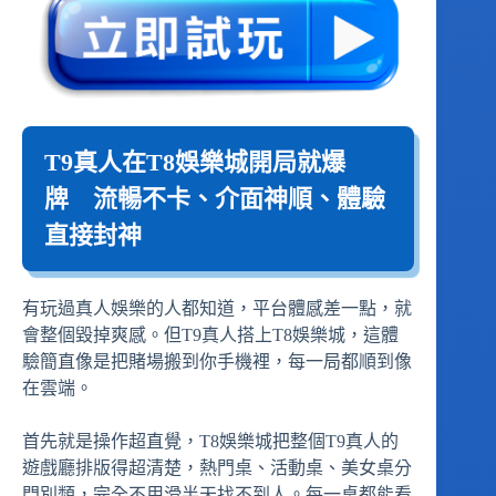
T9真人在T8娛樂城開局就爆
牌 流暢不卡、介面神順、體驗
直接封神
有玩過真人娛樂的人都知道，平台體感差一點，就
會整個毀掉爽感。但T9真人搭上T8娛樂城，這體
驗簡直像是把賭場搬到你手機裡，每一局都順到像
在雲端。
首先就是操作超直覺，T8娛樂城把整個T9真人的
遊戲廳排版得超清楚，熱門桌、活動桌、美女桌分
門別類，完全不用滑半天找不到人。每一桌都能看