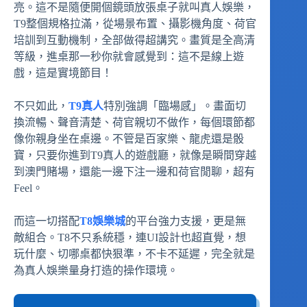
亮。這不是隨便開個鏡頭放張桌子就叫真人娛樂，
T9整個規格拉滿，從場景布置、攝影機角度、荷官
培訓到互動機制，全部做得超講究。畫質是全高清
等級，進桌那一秒你就會感覺到：這不是線上遊
戲，這是實境節目！
不只如此，
T9真人
特別強調「臨場感」。畫面切
換流暢、聲音清楚、荷官親切不做作，每個環節都
像你親身坐在桌邊。不管是百家樂、龍虎還是骰
寶，只要你進到T9真人的遊戲廳，就像是瞬間穿越
到澳門賭場，還能一邊下注一邊和荷官閒聊，超有
Feel。
而這一切搭配
T8娛樂城
的平台強力支援，更是無
敵組合。T8不只系統穩，連UI設計也超直覺，想
玩什麼、切哪桌都快狠準，不卡不延遲，完全就是
為真人娛樂量身打造的操作環境。