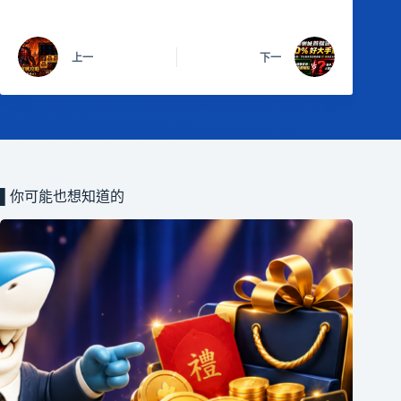
上一
下一
▌你可能也想知道的