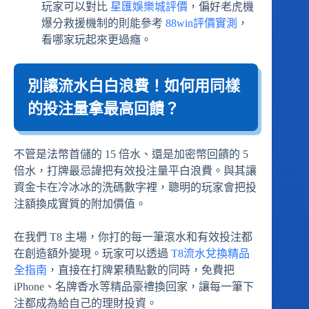
玩家可以對比
星匯娛樂城評價
，偏好老虎機
爆分救援機制的則能參考
88win評價實測
，
看哪家玩起來更過癮。
別讓流水白白浪費！如何用同樣
的投注量拿最高回饋？
不管是法幣首儲的 15 倍水、還是加密幣回饋的 5
倍水，打牌最忌諱把有效投注量平白浪費。與其讓
資金卡在冷冰冰的洗碼數字裡，聰明的玩家會把投
注額換成實質的附加價值。
在我們 T8 主場，你打的每一筆滾水和有效投注都
在創造額外變現。玩家可以透過
T8流水兌換精品
全指南
，直接在打牌累積點數的同時，免費把
iPhone、名牌香水等精品豪禮換回家，讓每一筆下
注都成為給自己的理財投資。