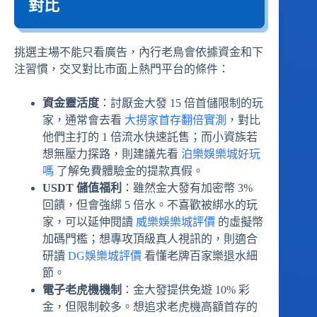
對比
挑選主場不能只看廣告，內行老鳥會依據資金和下
注習慣，交叉對比市面上熱門平台的條件：
資金靈活度
：討厭金大發 15 倍首儲限制的玩
家，通常會去看
大撈家首存翻倍實測
，對比
他們主打的 1 倍流水快速託售；而小資族若
想無壓力探路，則建議先看
泊樂娛樂城好玩
嗎
了解免費體驗金的提款真假。
USDT 儲值福利
：雖然金大發有加密幣 3%
回饋，但會強綁 5 倍水。不喜歡被綁水的玩
家，可以延伸閱讀
威樂娛樂城評價
的虛擬幣
加碼門檻；想專攻頂級真人視訊的，則適合
研讀
DG娛樂城評價
看懂老牌百家樂退水細
節。
電子老虎機機制
：金大發提供免遊 10% 彩
金，但限制較多。想追求老虎機高額首存的