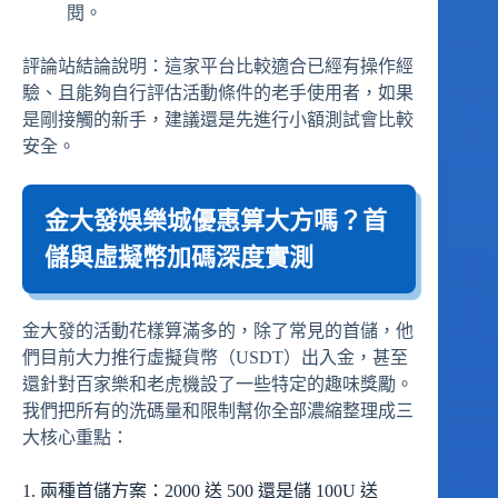
閱。
評論站結論說明：這家平台比較適合已經有操作經
驗、且能夠自行評估活動條件的老手使用者，如果
是剛接觸的新手，建議還是先進行小額測試會比較
安全。
金大發娛樂城優惠算大方嗎？首
儲與虛擬幣加碼深度實測
金大發的活動花樣算滿多的，除了常見的首儲，他
們目前大力推行虛擬貨幣（USDT）出入金，甚至
還針對百家樂和老虎機設了一些特定的趣味獎勵。
我們把所有的洗碼量和限制幫你全部濃縮整理成三
大核心重點：
1. 兩種首儲方案：2000 送 500 還是儲 100U 送