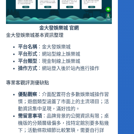
金大發娛樂城 官網
金大發娛樂城基本資訊整理
平台名稱
：金大發娛樂城
平台形式
：網站型線上娛樂城
平台類型
：現金制線上娛樂城
操作方式
：網站登入後於站內進行操作
專業客觀評測優缺點
優點觀察
：介面配置符合多數娛樂城操作習
慣；遊戲類型涵蓋了市面上的主流項目；活
動資訊集中呈現，滿好找的。
需留意事項
：品牌背景的公開資訊有限；桌
機版的分類層級偏多，找特定館別要多點幾
下；活動條款細節比較繁瑣，需要自行詳