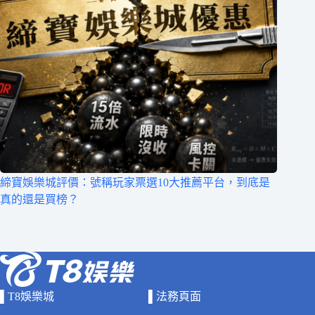
締寶娛樂城評價：號稱玩家票選10大推薦平台，到底是
真的還是買榜？
▌T8娛樂城
▌法務頁面