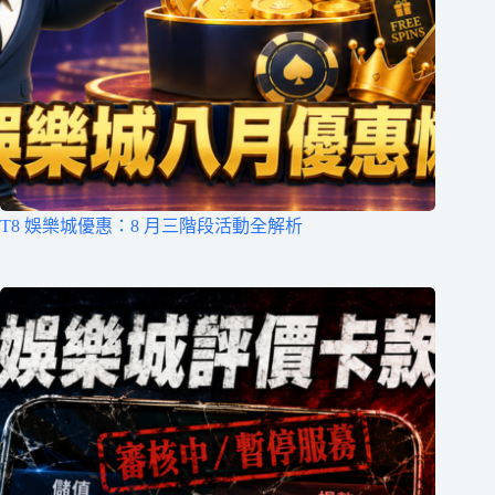
T8 娛樂城優惠：8 月三階段活動全解析