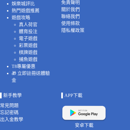
免責聲明
娛樂城評比
關於我們
熱門遊戲推薦
聯絡我們
遊戲攻略
使用條款
真人荷官
隱私權政策
體育投注
電子遊戲
彩票遊戲
棋牌遊戲
捕魚遊戲
T8專屬優惠
🎁 立即註冊送體驗
金
▌新手教學
▌APP下載
常見問題
忘記密碼
出入金教學
安卓下載