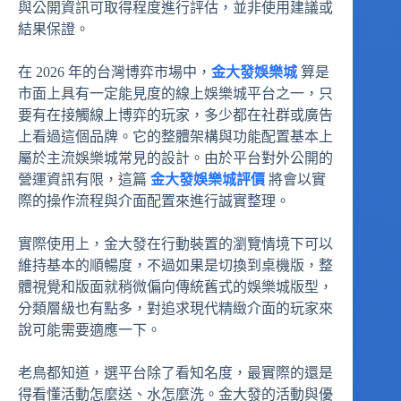
與公開資訊可取得程度進行評估，並非使用建議或
結果保證。
在 2026 年的台灣博弈市場中，
金大發娛樂城
算是
市面上具有一定能見度的線上娛樂城平台之一，只
要有在接觸線上博弈的玩家，多少都在社群或廣告
上看過這個品牌。它的整體架構與功能配置基本上
屬於主流娛樂城常見的設計。由於平台對外公開的
營運資訊有限，這篇
金大發娛樂城評價
將會以實
際的操作流程與介面配置來進行誠實整理。
實際使用上，金大發在行動裝置的瀏覽情境下可以
維持基本的順暢度，不過如果是切換到桌機版，整
體視覺和版面就稍微偏向傳統舊式的娛樂城版型，
分類層級也有點多，對追求現代精緻介面的玩家來
說可能需要適應一下。
老鳥都知道，選平台除了看知名度，最實際的還是
得看懂活動怎麼送、水怎麼洗。金大發的活動與優