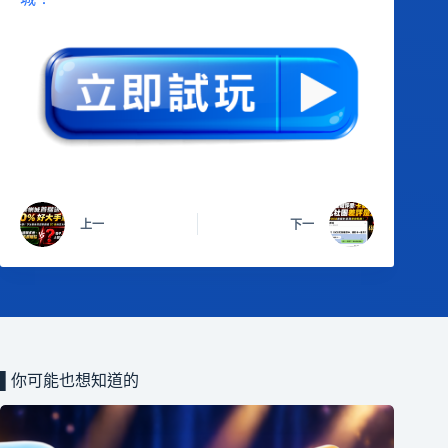
上一
下一
▌你可能也想知道的