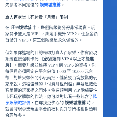
先參考不同定位的
娛樂城推薦
。
真人百家樂卡死付費「月租」限制
在
旺99娛樂城
中，遊戲階級劃分得非常現實。玩
家開卡登入是 VIP 1，綁定手機升 VIP 2，任意金額
首儲升 VIP 3，這三個階級是永久保留的。
但如果你進場的目的是想打真人百家樂，你會發現
系統直接強制卡死
【必須達到 VIP 4 以上才能進
房】
。而要升級並維持 VIP 4 到 VIP 6 的資格，你
每個月必須固定在平台儲值 1,000 至 10,000 元台
幣。對於只想休閒小玩兩把、儲值幾百塊放鬆的玩
家來說，這種強制的「付費月租門檻」無疑是把低
客單價的玩家拒之門外。像這類利用 VIP 階級硬性
卡死玩家體驗的作法，你可以對比看一些包含了
隆
亨娛樂城評價
，在尋找更佛心的
娛樂城推薦
時，
就會發現專業現金平台的福利與升等門檻相對透明
合理許多。