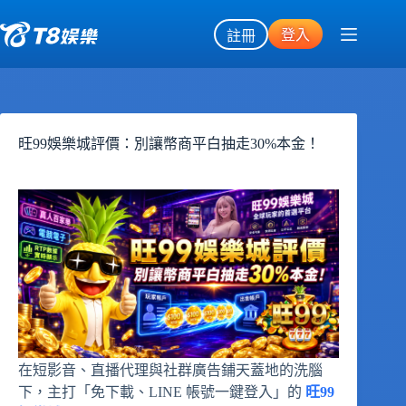
跳
至
登入
註冊
主
要
內
容
旺99娛樂城評價：別讓幣商平白抽走30%本金！
在短影音、直播代理與社群廣告鋪天蓋地的洗腦
下，主打「免下載、LINE 帳號一鍵登入」的
旺99