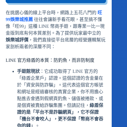
在挑選心儀的線上平台時，網路上五花八門的
旺
99娛樂城推薦
往往會讓新手看花眼，甚至搞不懂
像「旺99」這種 LINE 幣商手遊，跟專業一比一現
金版到底有何本質差別。為了提供玩家最中立的
娛樂城評價
，我們直接從平台底層的經營邏輯幫玩
家剖析兩者的深層不同：
LINE 官方綠盾的本質：防釣魚，而非防制度
手遊館現狀
：它成功取得了 LINE 官方的
「綠盾企業戶」認證。這個認證的含金量在
於「資安與防詐騙」。這代表這個官方帳號
和網址是經過審核的真實企業，你不用擔心
點進去會遇到假網頁釣魚、儲值被捲款、或
是個資被賣給詐騙集團。但請記住，
綠盾保
證的是「平台不是詐騙網頁」，它不保證
「機台不會咬人」，更不保證「幣商不會吞
你的錢」
。