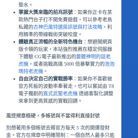
墊水。
掌握大獎來臨的前兆訊號
：如果你正卡在某
款熱門台子打不開免費遊戲，可以參考老鳥
私藏的
古神巴風特選房訊號與打法攻略
，利
用精準的帶線戰術突破咬度。
體驗真正流暢的全新特色機台
：想避開網頁
版卡頓的玩家，本站強烈推薦在穩定伺服器
下體驗 CG電子最新推出的
要聽神明的話老
虎機
，或者挑戰高達 5000 倍暴擊實力的
泡泡
瑪特老虎機
。
自由決定自己的實戰勝率
：如果你不喜歡被
官方死板的波動率牽著走，也可以嘗試由 T8
電子獨創的
直式武聖老虎機
透過客製化調整
來拿到更高質感的實戰回饋。
風控規章極硬，多帳號與不當得利直接封號
別想著用多個帳號去薅官方每天 5 次的開運發財
金。官方在規章中明確限制：一個自然人最多只能